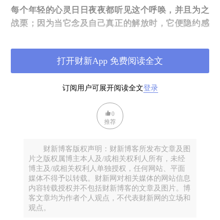
每个年轻的心灵日日夜夜都听见这个呼唤，并且为之
战栗；因为当它念及自己真正的解放时，它便隐约感
觉到了其万古不移的幸福准则。只要它仍套着舆论和
怯懦的枷锁，就没有任何方法能够帮助它获得这种幸
打开财新App 免费阅读全文
福。
订阅用户可展开阅读全文
登录
我反对什么？我反对把渺小和善的平庸性即灵魂的内
心平静误认为是高等的东西，因为它不知道伟大力的
0
聚集会产生巨大的激励，没有把激情看成是某种更高
推荐
等的东西，甚至是人的标准。
财新博客版权声明：财新博客所发布文章及图
一个有道德的人就是低贱的种类，因为他不是有个性
片之版权属博主本人及/或相关权利人所有，未经
的人，而是按着一劳永逸的人的模式获得自身价值
博主及/或相关权利人单独授权，任何网站、平面
媒体不得予以转载。财新网对相关媒体的网站信息
的。他不具备独立的价值。
内容转载授权并不包括财新博客的文章及图片。博
客文章均为作者个人观点，不代表财新网的立场和
观点。
小人的道德成了事物的标准，这是文化迄今最为严重